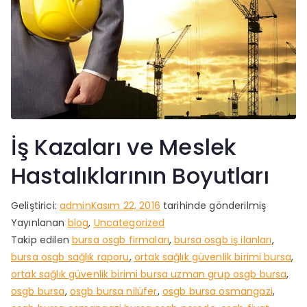
İş Kazaları ve Meslek
Hastalıklarının Boyutları
Geliştirici:
admin
Kasım 22, 2016
tarihinde gönderilmiş
Yayınlanan
blog
,
Uncategorized
Takip edilen
bursa osgb firmaları
,
bursa osgb iş ilanları
,
bursa osgb sağlık raporu
,
ortak sağlık güvenlik birimi bursa
,
ortak sağlık güvenlik birimi bursa uzman grup osgb bursa
,
osgb bursa
,
osgb bursa nilüfer
,
osgb bursa osmangazi
,