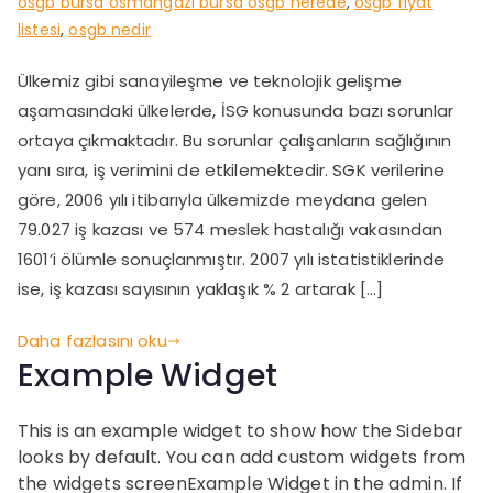
osgb bursa osmangazi bursa osgb nerede
,
osgb fiyat
listesi
,
osgb nedir
Ülkemiz gibi sanayileşme ve teknolojik gelişme
aşamasındaki ülkelerde, İSG konusunda bazı sorunlar
ortaya çıkmaktadır. Bu sorunlar çalışanların sağlığının
yanı sıra, iş verimini de etkilemektedir. SGK verilerine
göre, 2006 yılı itibarıyla ülkemizde meydana gelen
79.027 iş kazası ve 574 meslek hastalığı vakasından
1601’i ölümle sonuçlanmıştır. 2007 yılı istatistiklerinde
ise, iş kazası sayısının yaklaşık % 2 artarak […]
Daha fazlasını oku
Example Widget
This is an example widget to show how the Sidebar
looks by default. You can add custom widgets from
the widgets screenExample Widget in the admin. If