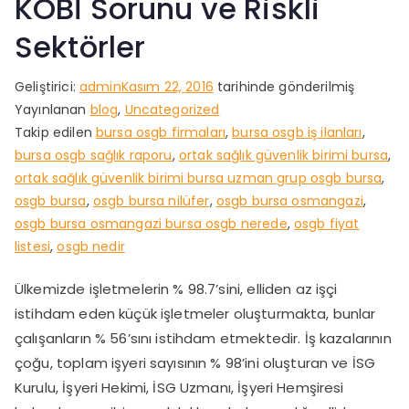
KOBİ Sorunu ve Riskli
Sektörler
Geliştirici:
admin
Kasım 22, 2016
tarihinde gönderilmiş
Yayınlanan
blog
,
Uncategorized
Takip edilen
bursa osgb firmaları
,
bursa osgb iş ilanları
,
bursa osgb sağlık raporu
,
ortak sağlık güvenlik birimi bursa
,
ortak sağlık güvenlik birimi bursa uzman grup osgb bursa
,
osgb bursa
,
osgb bursa nilüfer
,
osgb bursa osmangazi
,
osgb bursa osmangazi bursa osgb nerede
,
osgb fiyat
listesi
,
osgb nedir
Ülkemizde işletmelerin % 98.7’sini, elliden az işçi
istihdam eden küçük işletmeler oluşturmakta, bunlar
çalışanların % 56’sını istihdam etmektedir. İş kazalarının
çoğu, toplam işyeri sayısının % 98’ini oluşturan ve İSG
Kurulu, İşyeri Hekimi, İSG Uzmanı, İşyeri Hemşiresi