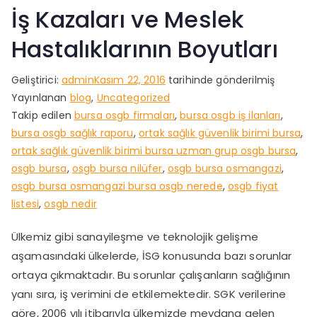
İş Kazaları ve Meslek
Hastalıklarının Boyutları
Geliştirici:
admin
Kasım 22, 2016
tarihinde gönderilmiş
Yayınlanan
blog
,
Uncategorized
Takip edilen
bursa osgb firmaları
,
bursa osgb iş ilanları
,
bursa osgb sağlık raporu
,
ortak sağlık güvenlik birimi bursa
,
ortak sağlık güvenlik birimi bursa uzman grup osgb bursa
,
osgb bursa
,
osgb bursa nilüfer
,
osgb bursa osmangazi
,
osgb bursa osmangazi bursa osgb nerede
,
osgb fiyat
listesi
,
osgb nedir
Ülkemiz gibi sanayileşme ve teknolojik gelişme
aşamasındaki ülkelerde, İSG konusunda bazı sorunlar
ortaya çıkmaktadır. Bu sorunlar çalışanların sağlığının
yanı sıra, iş verimini de etkilemektedir. SGK verilerine
göre, 2006 yılı itibarıyla ülkemizde meydana gelen