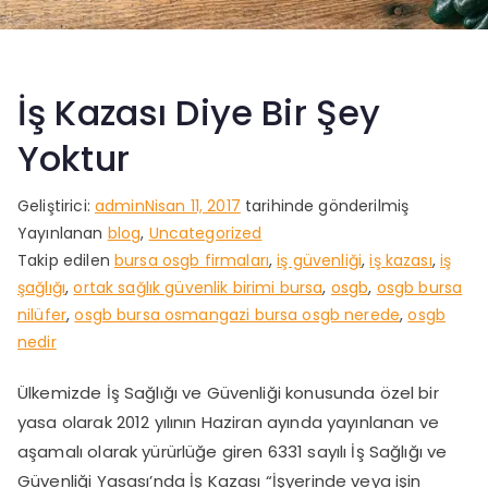
İş Kazası Diye Bir Şey
Yoktur
Geliştirici:
admin
Nisan 11, 2017
tarihinde gönderilmiş
Yayınlanan
blog
,
Uncategorized
Takip edilen
bursa osgb firmaları
,
iş güvenliği
,
iş kazası
,
iş
şağlığı
,
ortak sağlık güvenlik birimi bursa
,
osgb
,
osgb bursa
nilüfer
,
osgb bursa osmangazi bursa osgb nerede
,
osgb
nedir
Ülkemizde İş Sağlığı ve Güvenliği konusunda özel bir
yasa olarak 2012 yılının Haziran ayında yayınlanan ve
aşamalı olarak yürürlüğe giren 6331 sayılı İş Sağlığı ve
Güvenliği Yasası’nda İş Kazası “İşyerinde veya işin