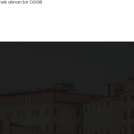
nek alınan bir OSGB