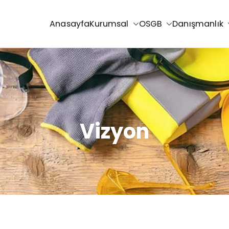
Anasayfa
Kurumsal
OSGB
Danışmanlık
Vizyon