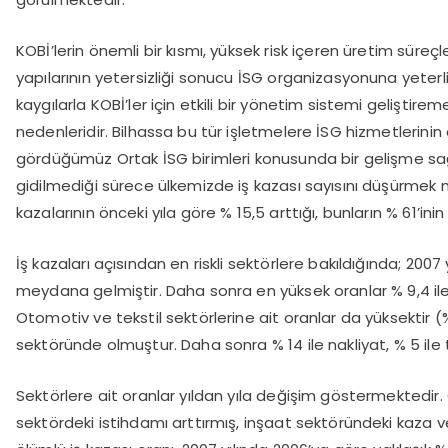
KOBİ’lerin önemli bir kısmı, yüksek risk içeren üretim sür
yapılarının yetersizliği sonucu İSG organizasyonuna yeterl
kaygılarla KOBİ’ler için etkili bir yönetim sistemi geliştire
nedenleridir. Bilhassa bu tür işletmelere İSG hizmetlerini
gördüğümüz Ortak İSG birimleri konusunda bir gelişme sağl
gidilmediği sürece ülkemizde iş kazası sayısını düşürmek m
kazalarının önceki yıla göre % 15,5 arttığı, bunların % 61’i
İş kazaları açısından en riskli sektörlere bakıldığında; 20
meydana gelmiştir. Daha sonra en yüksek oranlar % 9,4 ile 
Otomotiv ve tekstil sektörlerine ait oranlar da yüksektir (
sektöründe olmuştur. Daha sonra % 14 ile nakliyat, % 5 ile
Sektörlere ait oranlar yıldan yıla değişim göstermektedir.
sektördeki istihdamı arttırmış, inşaat sektöründeki kaza 