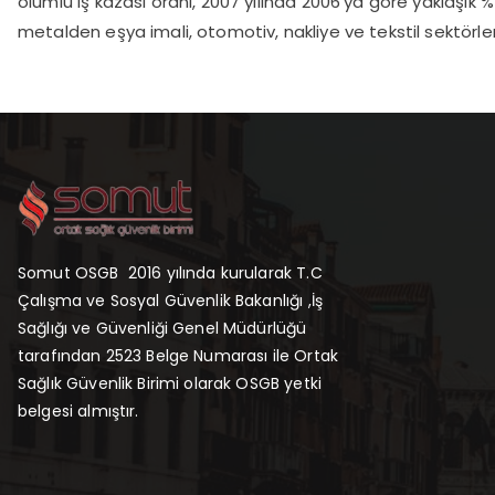
ölümlü iş kazası oranı, 2007 yılında 2006’ya göre yaklaşık %
metalden eşya imali, otomotiv, nakliye ve tekstil sektörle
Somut OSGB 2016 yılında kurularak T.C
Çalışma ve Sosyal Güvenlik Bakanlığı ,İş
Sağlığı ve Güvenliği Genel Müdürlüğü
tarafından 2523 Belge Numarası ile Ortak
Sağlık Güvenlik Birimi olarak OSGB yetki
belgesi almıştır.