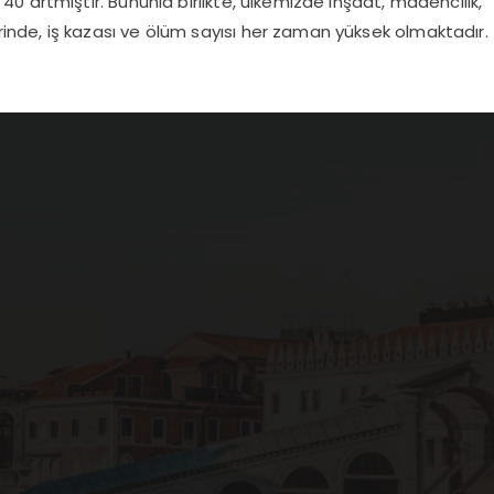
 40 artmıştır. Bununla birlikte, ülkemizde inşaat, madencilik,
rinde, iş kazası ve ölüm sayısı her zaman yüksek olmaktadır.