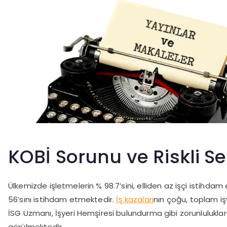
KOBİ Sorunu ve Riskli Se
Ülkemizde işletmelerin % 98.7’sini, elliden az işçi istihda
56’sını istihdam etmektedir.
İş kazaları
nın çoğu, toplam işy
İSG Uzmanı, İşyeri Hemşiresi bulundurma gibi zorunluluklar
görülmektedir.