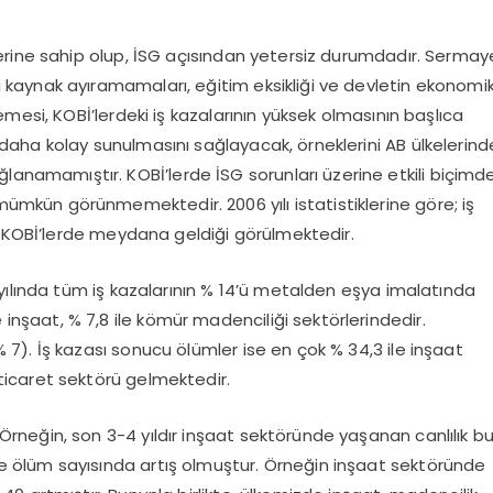
eçlerine sahip olup, İSG açısından yetersiz durumdadır. Sermay
i kaynak ayıramamaları, eğitim eksikliği ve devletin ekonomi
memesi, KOBİ’lerdeki iş kazalarının yüksek olmasının başlıca
n daha kolay sunulmasını sağlayacak, örneklerini AB ülkelerind
anamamıştır. KOBİ’lerde İSG sorunları üzerine etkili biçimd
ümkün görünmemektedir. 2006 yılı istatistiklerine göre; iş
nin KOBİ’lerde meydana geldiği görülmektedir.
07 yılında tüm iş kazalarının % 14’ü metalden eşya imalatında
inşaat, % 7,8 ile kömür madenciliği sektörlerindedir.
% 7). İş kazası sonucu ölümler ise en çok % 34,3 ile inşaat
 ticaret sektörü gelmektedir.
 Örneğin, son 3-4 yıldır inşaat sektöründe yaşanan canlılık b
ve ölüm sayısında artış olmuştur. Örneğin inşaat sektöründe