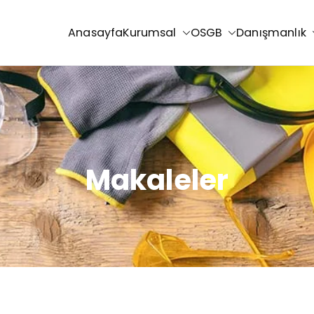
Anasayfa
Kurumsal
OSGB
Danışmanlık
Makaleler